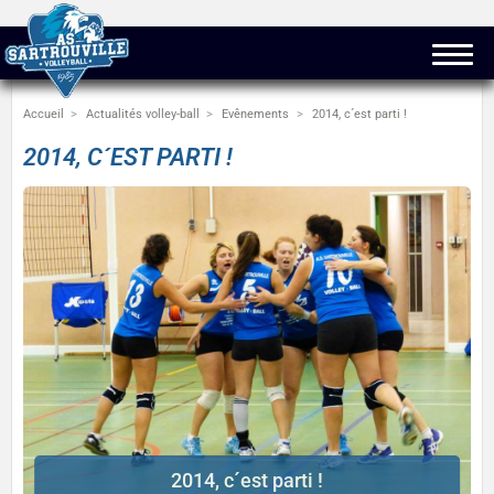
Accueil
Actualités volley-ball
Evênements
2014, c´est parti !
2014, C´EST PARTI !
2014, c´est parti !