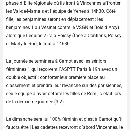
phase d´Elite régionale où ils iront à Vincennes affronter
les Val-de-Marnais et l´équipe de Yerres à
14h30
. Côté
fille, les benjamines seront en déplacement : les
benjamines 1
au Vésinet contre le VSGN et Bois d´Arcy)
alors que
l´équipe 2
ira à Poissy (face à Conflans, Poissy
et Marly-le-Roi), le tout à 14h30.
La journée se terminera à Carnot avec les
séniors
féminines 1
qui reçoivent l´ASPTT Paris
à 19h
avec un
double objectif : conforter leur première place au
classement, et prendra leur revanche sur des parisiennes,
seule équipe a avoir défaite les filles de Rémi, c´était lors
de la deuxième journée (3-2).
Le dimanche sera lui
100% féminin
et c´est à Carnot qu´il
faudra être ! Les
cadettes
recevront d´abord Vincennes, le