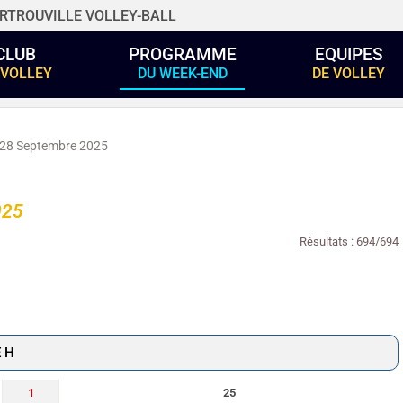
RTROUVILLE VOLLEY-BALL
CLUB
PROGRAMME
EQUIPES
 VOLLEY
DU WEEK-END
DE VOLLEY
 28 Septembre 2025
025
Résultats : 694/694
 H
1
25