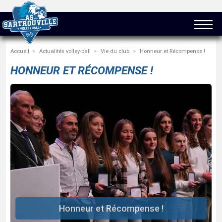
Accueil
Actualités volley-ball
Vie du club
Honneur et Récompense !
HONNEUR ET RÉCOMPENSE !
Honneur et Récompense !