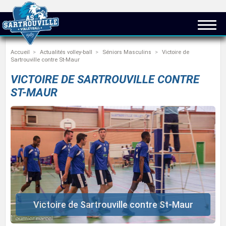
Accueil
Actualités volley-ball
Séniors Masculins
Victoire de
Sartrouville contre St-Maur
VICTOIRE DE SARTROUVILLE CONTRE
ST-MAUR
Victoire de Sartrouville contre St-Maur