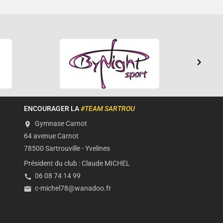
ENCOURAGER LA
#TEAM SARTROU
Gymnase Carnot
64 avenue
Carnot
78500
Sartrouville
-
Yvelines
Président du club :
Claude MICHEL
06 08 74 14 99
c-michel78@wanadoo.fr