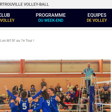
RTROUVILLE VOLLEY-BALL
CLUB
PROGRAMME
EQUIPES
 VOLLEY
DU WEEK-END
DE VOLLEY
Les M15F au 7e Tour !