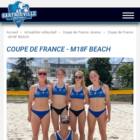
Accueil
Actualités volley-ball
Coupe de France Jeunes
Coupe de France
- M18F BEACH
COUPE DE FRANCE - M18F BEACH